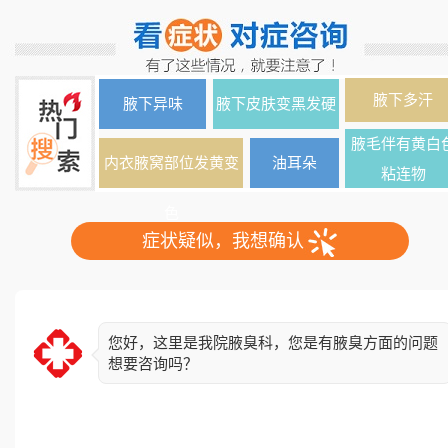
腋下多汗
腋下异味
腋下皮肤变黑发硬
腋毛伴有黄白
内衣腋窝部位发黄变
油耳朵
粘连物
色
症状疑似，我想确认
您好，这里是我院腋臭科，您是有腋臭方面的问题
想要咨询吗？
简单了解下您的情况，异味出现多久了？双侧还是