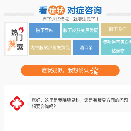
腋下多汗
腋下异味
腋下皮肤变黑发硬
腋毛伴有黄白
内衣腋窝部位发黄变
油耳朵
粘连物
色
症状疑似，我想确认
您好，这里是我院腋臭科，您是有腋臭方面的问题
想要咨询吗？
简单了解下您的情况，异味出现多久了？双侧还是