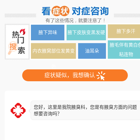
腋下多汗
腋下异味
腋下皮肤变黑发硬
腋毛伴有黄白
内衣腋窝部位发黄变
油耳朵
粘连物
色
症状疑似，我想确认
您好，这里是我院腋臭科，您是有腋臭方面的问题
想要咨询吗？
简单了解下您的情况，异味出现多久了？双侧还是