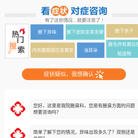
腋下多汗
腋下异味
腋下皮肤变黑发硬
腋毛伴有黄白
内衣腋窝部位发黄变
油耳朵
粘连物
色
症状疑似，我想确认
您好，这里是我院腋臭科，您是有腋臭方面的问题
想要咨询吗？
简单了解下您的情况，异味出现多久了？双侧还是